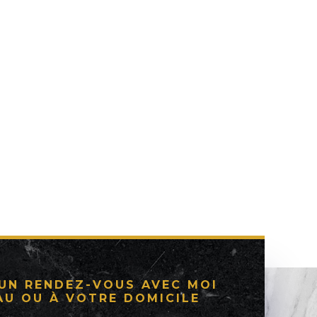
 UN RENDEZ-VOUS AVEC MOI
AU OU À VOTRE DOMICILE