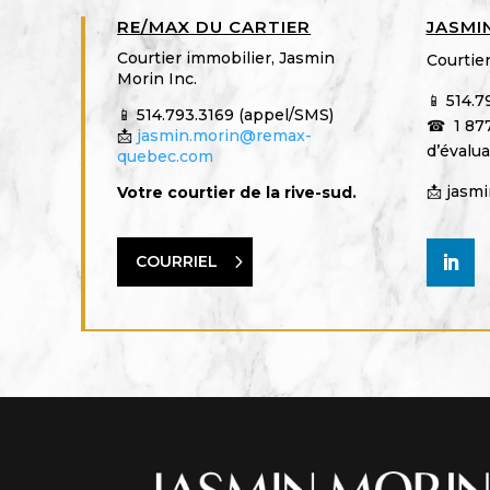
RE/MAX DU CARTIER
JASMI
Courtier immobilier, Jasmin
Courtier
Morin Inc.
📱 514.
📱 514.793.3169 (appel/SMS)
☎ 1 877
📩
jasmin.morin@remax-
d’évalua
quebec.com
📩 jasm
Votre courtier de la rive-sud.
COURRIEL