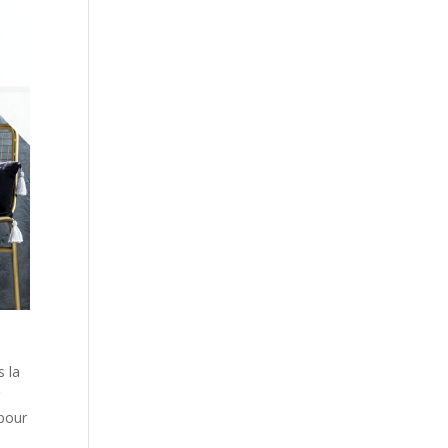
s la
r
 pour