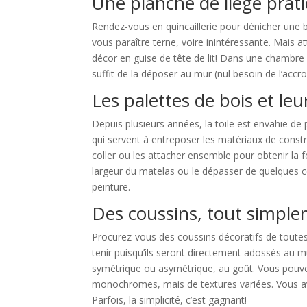
Une planche de liège prat
Rendez-vous en quincaillerie pour dénicher une b
vous paraître terne, voire inintéressante. Mais a
décor en guise de tête de lit! Dans une chambre a
suffit de la déposer au mur (nul besoin de l’accro
Les palettes de bois et leu
Depuis plusieurs années, la toile est envahie de
qui servent à entreposer les matériaux de construct
coller ou les attacher ensemble pour obtenir la fo
largeur du matelas ou le dépasser de quelques 
peinture.
Des coussins, tout simpl
Procurez-vous des coussins décoratifs de toutes l
tenir puisqu’ils seront directement adossés au m
symétrique ou asymétrique, au goût. Vous pouvez
monochromes, mais de textures variées. Vous avez
Parfois, la simplicité, c’est gagnant!