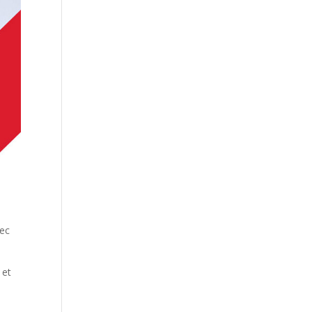
vec
 et