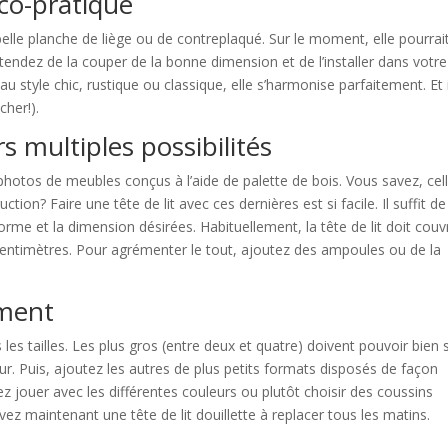
ico-pratique
elle planche de liège ou de contreplaqué. Sur le moment, elle pourrai
ttendez de la couper de la bonne dimension et de l’installer dans votre
u style chic, rustique ou classique, elle s’harmonise parfaitement. Et i
cher!).
rs multiples possibilités
 photos de meubles conçus à l’aide de palette de bois. Vous savez, cel
ion? Faire une tête de lit avec ces dernières est si facile. Il suffit de
rme et la dimension désirées. Habituellement, la tête de lit doit couvr
centimètres. Pour agrémenter le tout, ajoutez des ampoules ou de la
ement
es tailles. Les plus gros (entre deux et quatre) doivent pouvoir bien 
ur. Puis, ajoutez les autres de plus petits formats disposés de façon
 jouer avec les différentes couleurs ou plutôt choisir des coussins
 maintenant une tête de lit douillette à replacer tous les matins.