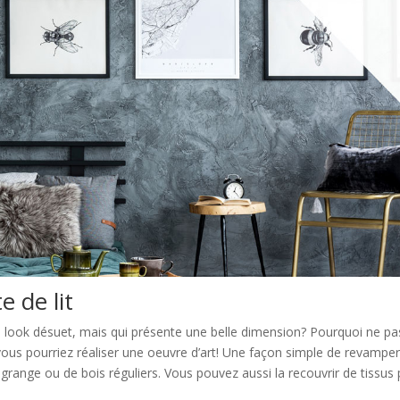
e de lit
u look désuet, mais qui présente une belle dimension? Pourquoi ne pa
ous pourriez réaliser une oeuvre d’art! Une façon simple de revampe
 grange ou de bois réguliers. Vous pouvez aussi la recouvrir de tissus