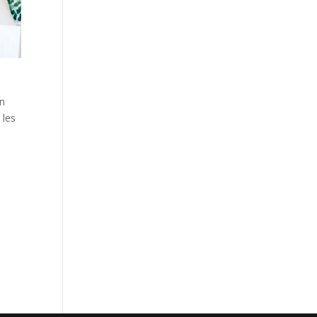
en
 les