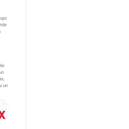
oups
ande
s
lle
(un
is,
ou un