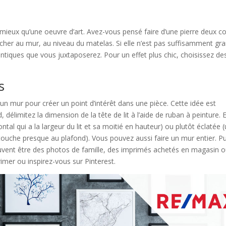
 mieux qu’une oeuvre d’art. Avez-vous pensé faire d’une pierre deux c
ccrocher au mur, au niveau du matelas. Si elle n’est pas suffisamment gr
dentiques que vous juxtaposerez. Pour un effet plus chic, choisissez de
s
un mur pour créer un point d’intérêt dans une pièce. Cette idée est
délimitez la dimension de la tête de lit à l’aide de ruban à peinture. E
tal qui a la largeur du lit et sa moitié en hauteur) ou plutôt éclatée 
ui touche presque au plafond). Vous pouvez aussi faire un mur entier. Pu
euvent être des photos de famille, des imprimés achetés en magasin 
imer ou inspirez-vous sur Pinterest.