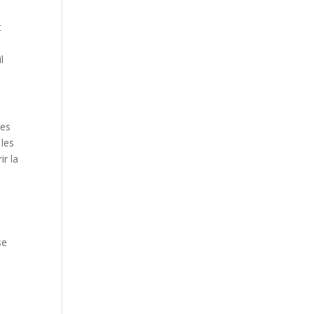
t
l
les
 les
ir la
se