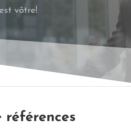
st vôtre!
CAR
 références